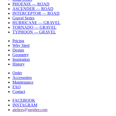
PHOENIX — ROAD
ASCENDER — ROAD
INTERCEPTOR — ROAD
Gravel Series
HURRICANE — GRAVEL
TORNADO — GRAVEL
TYPHOON — GRAVEL
Pricing
Why Steel
Design
Geometry
Inspiration
History
Order
Accessoires
Maintenance
FAQ
Contact
FACEBOOK
INSTAGRAM
ateliers@jaegher.com