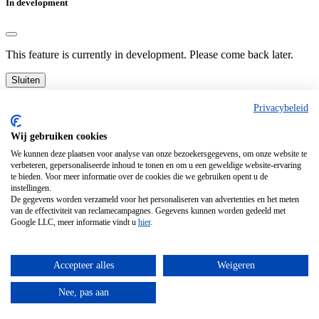
In development
This feature is currently in development. Please come back later.
Sluiten
Privacybeleid
Menu
Wij gebruiken cookies
We kunnen deze plaatsen voor analyse van onze bezoekersgegevens, om onze website te
ROAD
verbeteren, gepersonaliseerde inhoud te tonen en om u een geweldige website-ervaring
GRAVEL
te bieden. Voor meer informatie over de cookies die we gebruiken opent u de
WHY STEEL
instellingen.
De gegevens worden verzameld voor het personaliseren van advertenties en het meten
INSPIRATION
van de effectiviteit van reclamecampagnes. Gegevens kunnen worden gedeeld met
PRICING
Google LLC, meer informatie vindt u
hier
.
CONTACT
Start your build
Accepteer alles
Weigeren
Cart
Nee, pas aan
Loading...